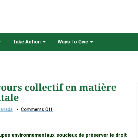
Take Action
Ways To Give
cours collectif en matière
tale
on
Canada
Comments Off
Le
droit
au
upes environnementaux soucieux de préserver le droit