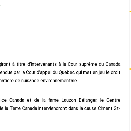
recours
e
collectif
en
matière
environnementale
ront à titre d’intervenants à la Cour suprême du Canada
rendue par la Cour d’appel du Québec qui met en jeu le droit
 matière de nuisance environnementale.
ice Canada et de la firme Lauzon Bélanger, le Centre
e la Terre Canada interviendront dans la cause Ciment St-