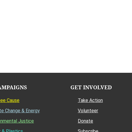
AMPAIGNS
GET INVOLVED
Bee Cause
Take Action
te Change & Energy
Volunteer
onmental Justice
Donate
 & Plastics
Subscribe